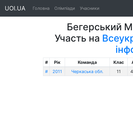
UOI.UA
Головна
Олімпіади
Учасники
Бегерський М
Участь на
Всеукр
інф
#
Рік
Команда
Клас
#
2011
Черкаська обл.
11
4