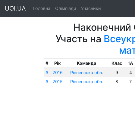
UOI.UA
Головна
Олімпіади
Учасники
Наконечний 
Участь на
Всеукр
ма
#
Рік
Команда
Клас
1A
#
2016
Рівненська обл.
9
4
#
2015
Рівненська обл.
8
7