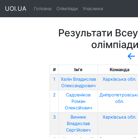
UOI.UA
Головна
Олімпіади
Учасники
Результати Всеу
олімпіади
←
#
Ім'я
Команда
1
Халін Владислав
Харківська обл.
Олександрович
2
Садовніков
Дніпропетровськ
Роман
обл.
Олексійович
3
Винник
Харківська обл.
Владислав
Сергійович