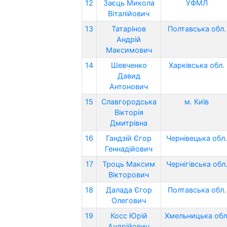
12
Заєць Микола
УФМЛ
Віталійович
13
Татарінов
Полтавська обл.
Андрій
Максимович
14
Шевченко
Харківська обл.
Давид
Антонович
15
Славгородська
м. Київ
Вікторія
Дмитрівна
16
Гандзій Єгор
Чернівецька обл.
Геннадійович
17
Троць Максим
Чернігівська обл
Вікторович
18
Далада Єгор
Полтавська обл.
Олегович
19
Косс Юрій
Хмельницька обл
Андрійович