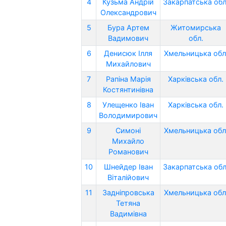
4
Кузьма Андрій
Закарпатська обл
Олександрович
5
Бура Артем
Житомирська
Вадимович
обл.
6
Денисюк Ілля
Хмельницька обл
Михайлович
7
Рапіна Марія
Харківська обл.
Костянтинівна
8
Улещенко Іван
Харківська обл.
Володимирович
9
Симоні
Хмельницька обл
Михайло
Романович
10
Шнейдер Іван
Закарпатська обл
Віталійович
11
Задніпровська
Хмельницька обл
Тетяна
Вадимівна