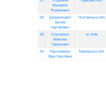
27
Страхаль
Одеська обл.
Михайло
Романович
28
Джавахішвілі
Полтавська обл.
Артем
Сергійович
28
Соколенко
м. Київ
Максим
Тарасович
30
Пархоменко
Харківська обл.
Віра Сергіївна