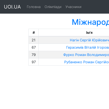
UOI.UA
Головна
Олімпіади
Учасники
Міжнарод
#
Ім'я
21
Нагін Сергій Юрійович
67
Герасимів Віталій Ігоров
79
Фурко Роман Володимир
97
Рубаненко Роман Сергійо