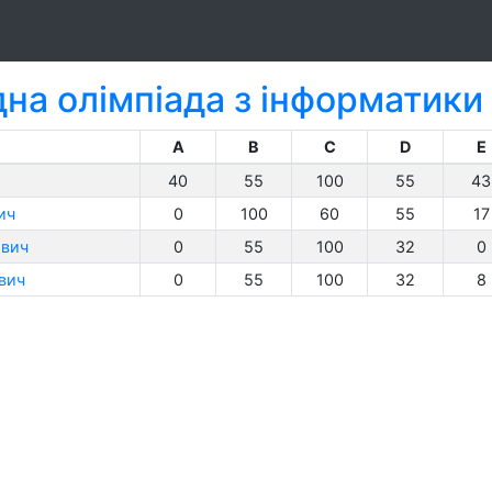
на олімпіада з інформатики
A
B
C
D
E
40
55
100
55
43
ич
0
100
60
55
17
ович
0
55
100
32
0
вич
0
55
100
32
8