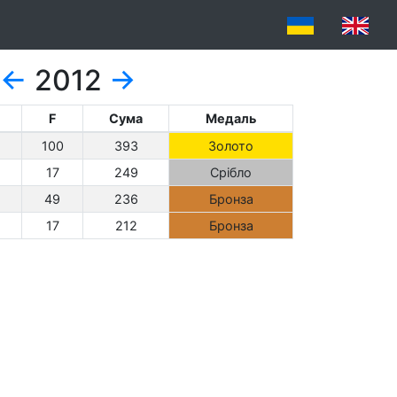
←
2012
→
F
Сума
Медаль
100
393
Золото
17
249
Срібло
49
236
Бронза
17
212
Бронза