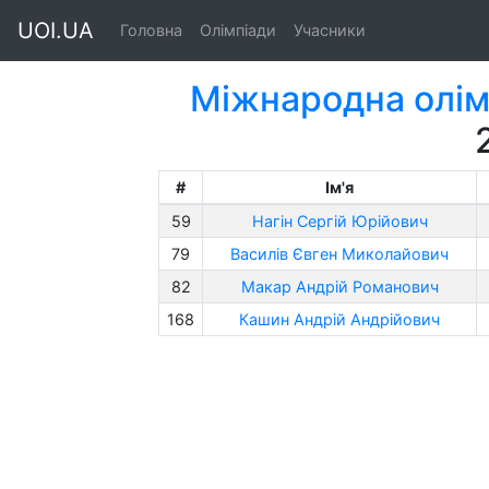
UOI.UA
Головна
Олімпіади
Учасники
Міжнародна олім
#
Ім'я
59
Нагін Сергій Юрійович
79
Василів Євген Миколайович
82
Макар Андрій Романович
168
Кашин Андрій Андрійович