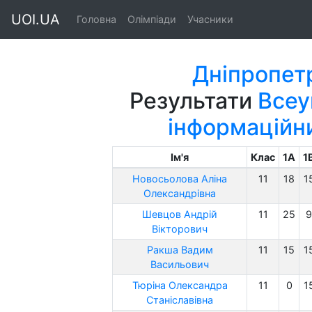
UOI.UA
Головна
Олімпіади
Учасники
Дніпропет
Результати
Всеу
інформаційни
Ім'я
Клас
1A
1
Новосьолова Аліна
11
18
1
Олександрівна
Шевцов Андрій
11
25
9
Вікторович
Ракша Вадим
11
15
1
Васильович
Тюріна Олександра
11
0
1
Станіславівна