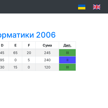
форматики 2006
D
E
F
Сума
Дип.
45
65
20
245
III
95
0
5
240
II
30
15
0
120
III