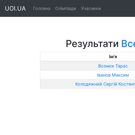
UOI.UA
Головна
Олімпіади
Учасники
Результати
Вс
Ім'я
Вознюк Тарас
Іванов Максим
Колодяжний Сергій Костян