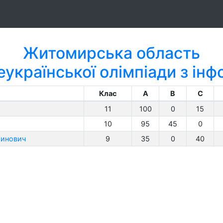
Житомирська область
еукраїнської олімпіади з ін
Клас
A
B
C
11
100
0
15
10
95
45
0
тинович
9
35
0
40