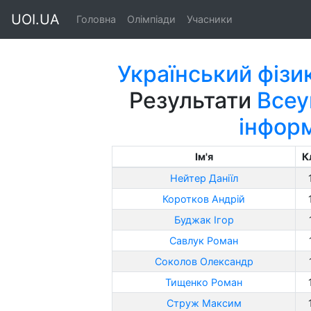
UOI.UA
Головна
Олімпіади
Учасники
Український фізи
Результати
Всеу
інфор
Ім'я
К
Нейтер Даніїл
Коротков Андрій
Буджак Ігор
Савлук Роман
Соколов Олександр
Тищенко Роман
Струж Максим