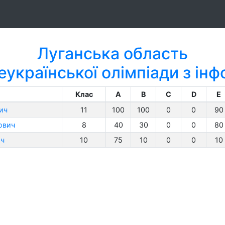
Луганська область
еукраїнської олімпіади з ін
Клас
A
B
C
D
E
ич
11
100
100
0
0
90
ович
8
40
30
0
0
80
ич
10
75
10
0
0
10