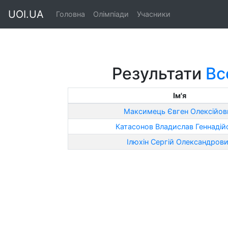
UOI.UA
Головна
Олімпіади
Учасники
Результати
Вс
Ім'я
Максимець Євген Олексійов
Катасонов Владислав Геннадій
Ілюхін Сергій Олександров