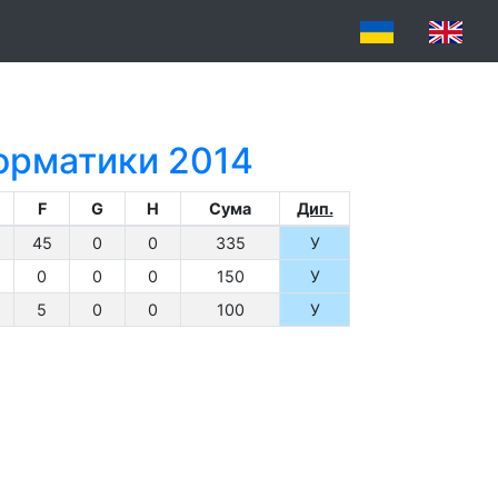
форматики 2014
F
G
H
Сума
Дип.
45
0
0
335
У
0
0
0
150
У
5
0
0
100
У