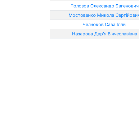
Полозов Олександр Євгенович
Мостовенко Микола Сергійови
Челноков Сава Ілліч
Назарова Дар'я В'ячеславівна