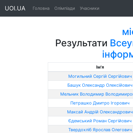
UOI.UA
Головна
Олімпіади
Учасники
мі
Результати
Всеу
інфор
Ім'я
Могильний Сергій Сергійович
Башук Олександр Олексійович
Мельник Володимир Володимиро
Петрашко Дмитро Ігорович
Максай Андрій Олександрович
Єдемський Роман Сергійович
Твердохліб Ярослав Олегович