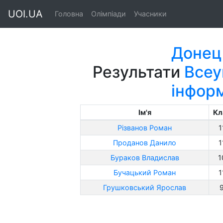
UOI.UA
Головна
Олімпіади
Учасники
Донец
Результати
Всеу
інфор
Ім'я
Кл
Різванов Роман
1
Проданов Данило
1
Бураков Владислав
1
Бучацький Роман
1
Грушковський Ярослав