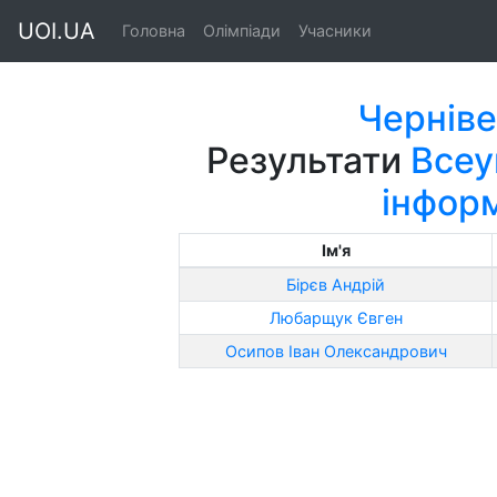
UOI.UA
Головна
Олімпіади
Учасники
Черніве
Результати
Всеу
інфор
Ім'я
Бірєв Андрій
Любарщук Євген
Осипов Іван Олександрович