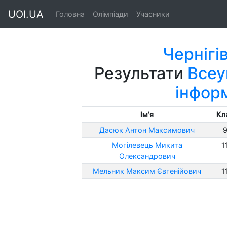
UOI.UA
Головна
Олімпіади
Учасники
Чернігі
Результати
Всеу
інфор
Ім'я
Кл
Дасюк Антон Максимович
Могілевець Микита
1
Олександрович
Мельник Максим Євгенійович
1