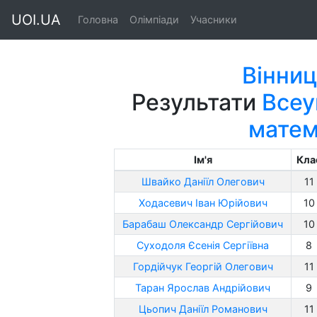
UOI.UA
Головна
Олімпіади
Учасники
Вінниц
Результати
Всеу
матем
Ім'я
Кла
Швайко Даніїл Олегович
11
Ходасевич Іван Юрійович
10
Барабаш Олександр Сергійович
10
Суходоля Єсенія Сергіївна
8
Гордійчук Георгій Олегович
11
Таран Ярослав Андрійович
9
Цьопич Даніїл Романович
11