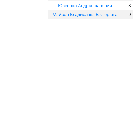
Юзвенко Андрій Іванович
8
Майсон Владислава Вікторівна
9