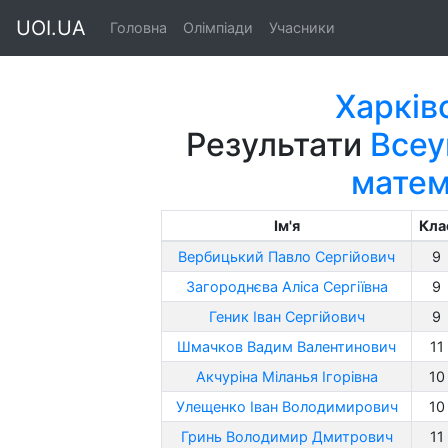
UOI.UA
Головна
Олімпіади
Учасники
Харків
Результати
Всеу
матем
Ім'я
Кла
Вербицький Павло Сергійович
9
Загороднєва Аліса Сергіївна
9
Геник Іван Сергійович
9
Шмачков Вадим Валентинович
11
Акчуріна Міланья Ігорівна
10
Улещенко Іван Володимирович
10
Гринь Володимир Дмитрович
11