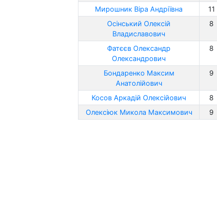
Мирошник Віра Андріївна
11
Осінський Олексій
8
Владиславович
Фатєєв Олександр
8
Олександрович
Бондаренко Максим
9
Анатолійович
Косов Аркадій Олексійович
8
Олексіюк Микола Максимович
9