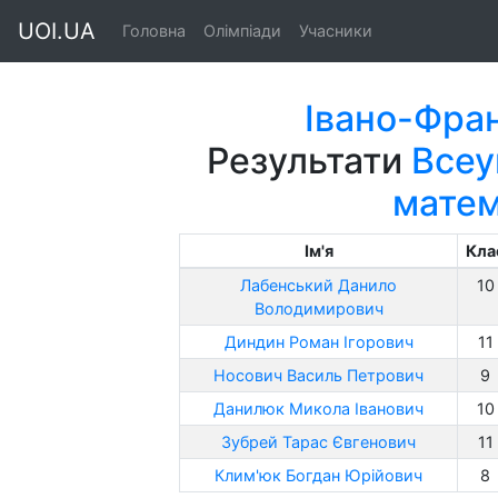
UOI.UA
Головна
Олімпіади
Учасники
Івано-Фран
Результати
Всеу
матем
Ім'я
Кла
Лабенський Данило
10
Володимирович
Диндин Роман Ігорович
11
Носович Василь Петрович
9
Данилюк Микола Іванович
10
Зубрей Тарас Євгенович
11
Клим'юк Богдан Юрійович
8