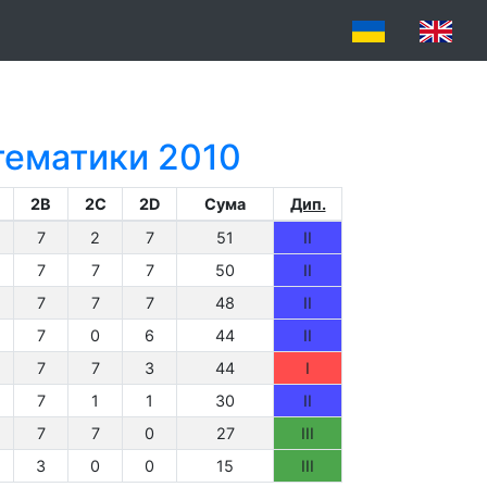
атематики 2010
2B
2C
2D
Сума
Дип.
7
2
7
51
II
7
7
7
50
II
7
7
7
48
II
7
0
6
44
II
7
7
3
44
I
7
1
1
30
II
7
7
0
27
III
3
0
0
15
III