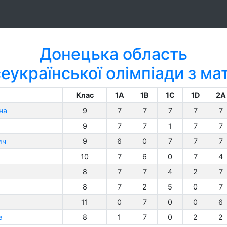
Донецька область
еукраїнської олімпіади з м
Клас
1A
1B
1C
1D
2A
на
9
7
7
7
7
7
9
7
7
1
7
7
ич
9
6
0
7
7
7
10
7
6
0
7
4
8
7
7
4
2
7
8
7
2
5
0
7
11
0
7
0
0
6
а
8
1
7
0
2
2