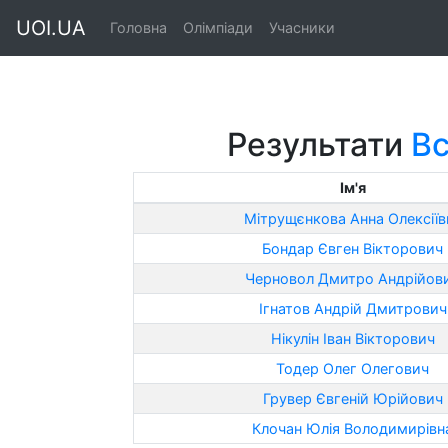
UOI.UA
Головна
Олімпіади
Учасники
Результати
Вс
Ім'я
Мітрущєнкова Анна Олексіїв
Бондар Євген Вікторович
Черновол Дмитро Андрійов
Ігнатов Андрій Дмитрович
Нікулін Іван Вікторович
Тодер Олег Олегович
Грувер Євгеній Юрійович
Клочан Юлія Володимирівн