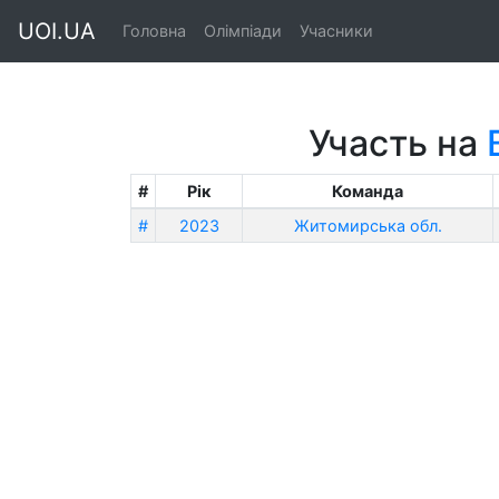
UOI.UA
Головна
Олімпіади
Учасники
Участь на
#
Рік
Команда
#
2023
Житомирська обл.