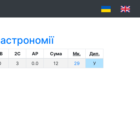
 астрономії
B
2C
AP
Сума
Мк.
Дип.
0
3
0.0
12
29
У