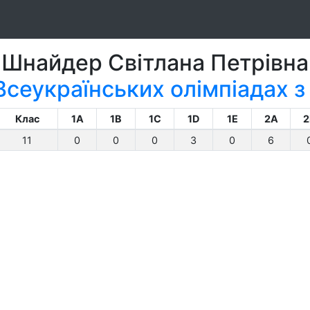
Шнайдер Світлана Петрівна
Всеукраїнських олімпіадах з
Клас
1A
1B
1C
1D
1E
2A
2
11
0
0
0
3
0
6