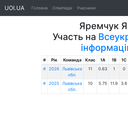
UOI.UA
Головна
Олімпіади
Учасники
Яремчук Я
Участь на
Всеукр
інформаці
#
Рік
Команда
Клас
1A
1B
1C
#
2026
Львівська
11
0.63
1
0
обл.
#
2025
Львівська
10
5.75
11.9
3.6
обл.