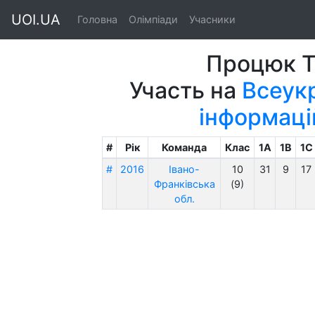
UOI.UA
Головна
Олімпіади
Учасники
Процюк Т
Участь на
Всеукр
інформаці
#
Рік
Команда
Клас
1A
1B
1C
#
2016
Івано-
10
31
9
17
Франківська
(9)
обл.