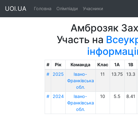
UOI.UA
Головна
Олімпіади
Учасники
Амброзяк За
Участь на
Всеукр
інформаці
#
Рік
Команда
Клас
1A
1B
#
2025
Івано-
11
13.75
13.3
Франківська
обл.
#
2024
Івано-
10
5.5
8.41
Франківська
обл.