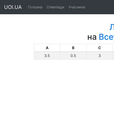
UOI.UA
Головна
Олімпіади
Учасники
на
Все
A
B
C
3.5
0.5
3