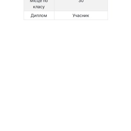
Місце по
30
класу
Диплом
Учасник