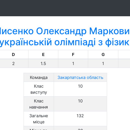
Лисенко Олександр Маркови
українській олімпіаді з фізи
D
E
F
G
2
1.5
1
1
Команда
Закарпатська область
Клас
10
виступу
Клас
10
навчання
Загальне
132
місце