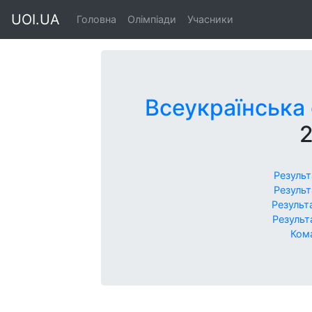
UOI.UA
Головна
Олімпіади
Учасники
Всеукраїнська 
Результ
Результ
Результ
Результ
Кома