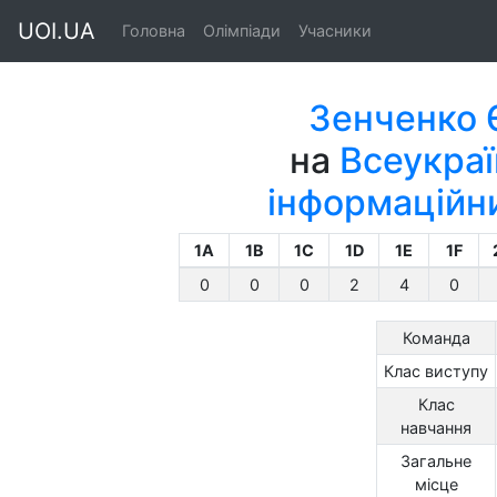
UOI.UA
Головна
Олімпіади
Учасники
Зенченко Є
на
Всеукраї
інформаційни
1A
1B
1C
1D
1E
1F
0
0
0
2
4
0
Команда
Клас виступу
Клас
навчання
Загальне
місце