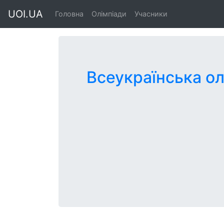
UOI.UA
Головна
Олімпіади
Учасники
Всеукраїнська ол