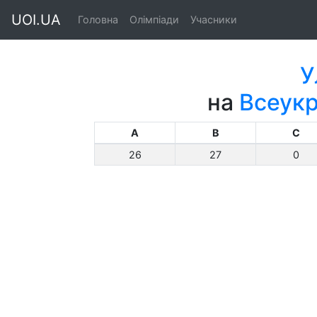
UOI.UA
Головна
Олімпіади
Учасники
У
на
Всеукр
A
B
C
26
27
0