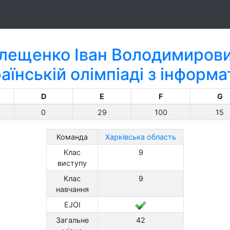
лещенко Іван Володимиров
аїнській олімпіаді з інформ
D
E
F
G
0
29
100
15
Команда
Харківська область
Клас
9
виступу
Клас
9
навчання
EJOI
Загальне
42