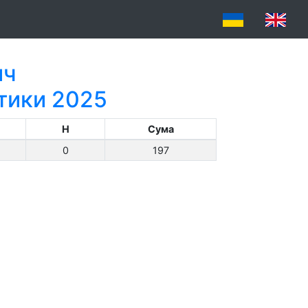
ич
атики 2025
H
Сума
0
197