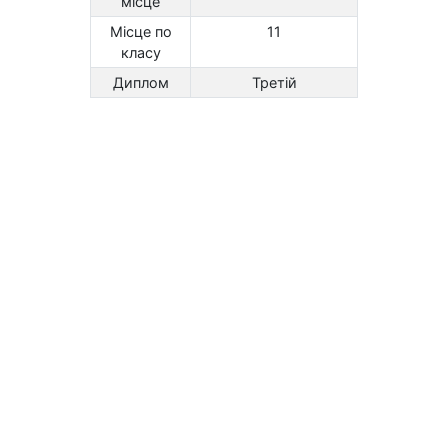
місце
Місце по
11
класу
Диплом
Третій