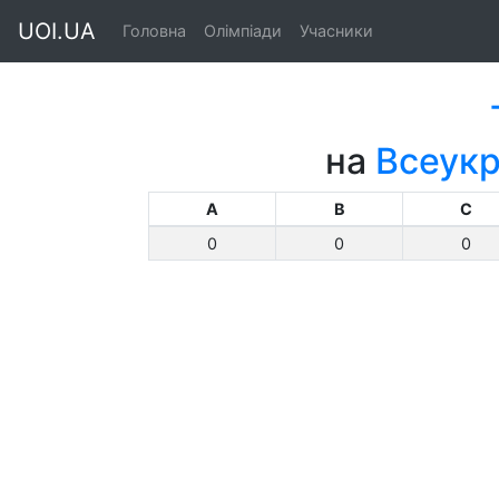
UOI.UA
Головна
Олімпіади
Учасники
на
Всеукр
A
B
C
0
0
0