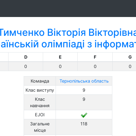
Тимченко Вікторія Вікторівн
аїнській олімпіаді з інформ
D
E
F
G
0
0
0
0
Команда
Тернопільська область
Клас виступу
9
Клас
9
навчання
EJOI
Загальне
118
місце