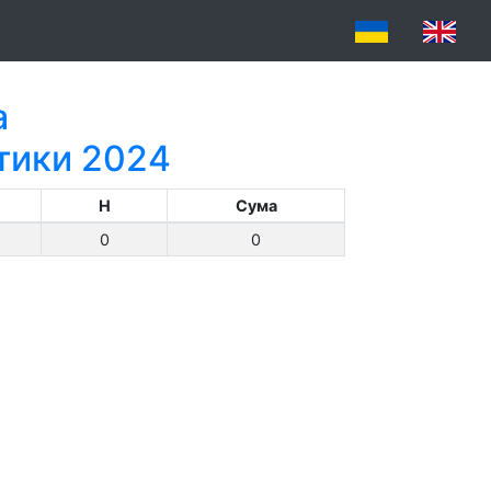
а
атики 2024
H
Сума
0
0