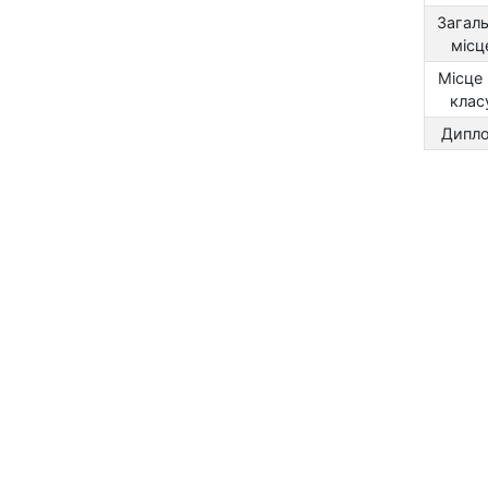
Загал
місц
Місце
клас
Дипл