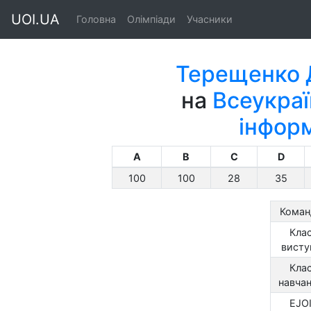
UOI.UA
Головна
Олімпіади
Учасники
Терещенко 
на
Всеукраї
інфор
A
B
C
D
100
100
28
35
Коман
Кла
висту
Кла
навча
EJO