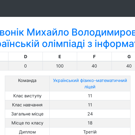
вонік Михайло Володимиро
аїнській олімпіаді з інформ
D
E
F
G
0
100
40
40
Команда
Український фізико-математичний
ліцей
Клас виступу
11
Клас навчання
11
Загальне місце
24
Місце по класу
18
Диплом
Третій