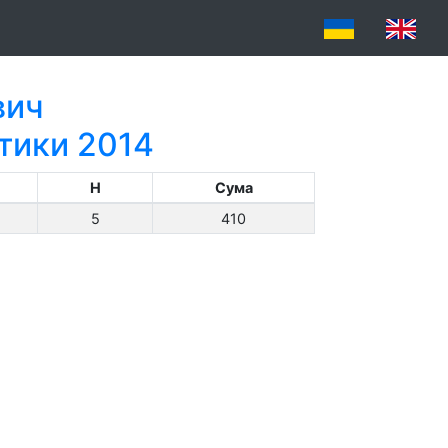
вич
атики 2014
H
Сума
5
410