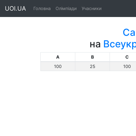
UOI.UA
Головна
Олімпіади
Учасники
Са
на
Всеукр
A
B
C
100
25
100