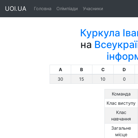
UOI.UA
Головна
Олімпіади
Учасники
Куркула Ів
на
Всеукраї
інфор
A
B
C
D
30
15
10
0
Команда
Клас виступу
Клас
навчання
Загальне
місце