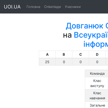
UOI.UA
Головна
Олімпіади
Учасники
Довганюк О
на
Всеукраї
інфор
A
B
C
D
25
0
0
0
Команда
Клас
виступу
Клас
навчання
Загальне