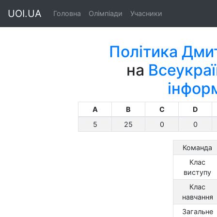
UOI.UA
Головна
Олімпіади
Учасники
Політика Дми
на
Всеукраї
інфор
A
B
C
D
5
25
0
0
Команда
Клас
виступу
Клас
навчання
Загальне