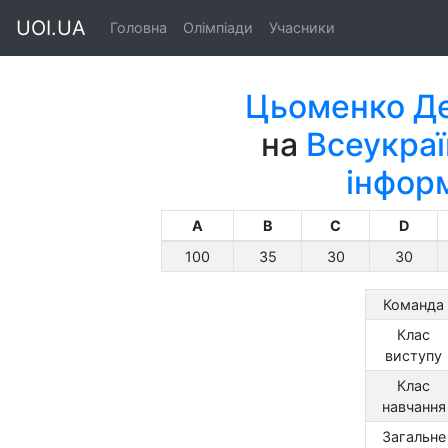
UOI.UA
Головна
Олімпіади
Учасники
Цьоменко Д
на
Всеукраї
інфор
A
B
C
D
100
35
30
30
Команда
Клас
виступу
Клас
навчання
Загальне