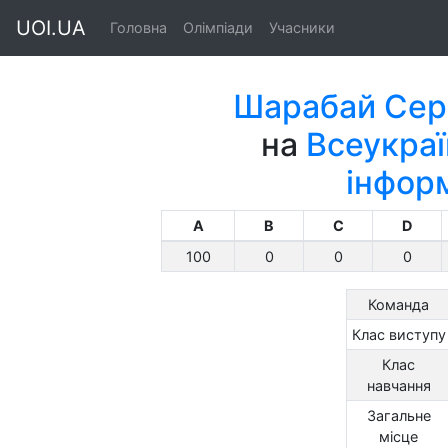
UOI.UA
Головна
Олімпіади
Учасники
Шарабай Сер
на
Всеукраї
інфор
A
B
C
D
100
0
0
0
Команда
Клас виступу
Клас
навчання
Загальне
місце