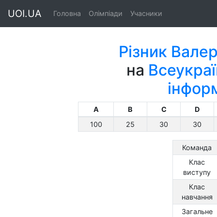
UOI.UA
Головна
Олімпіади
Учасники
Різник Вале
на
Всеукраї
інфор
A
B
C
D
100
25
30
30
Команда
Клас
виступу
Клас
навчання
Загальне