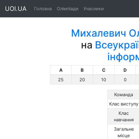
UOI.UA
Головна
Олімпіади
Учасники
Михалевич О
на
Всеукраї
інфор
A
B
C
D
25
20
10
0
Команда
Клас виступу
Клас
навчання
Загальне
місце