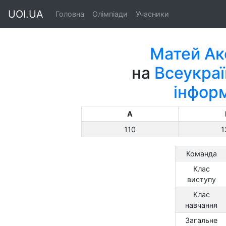
UOI.UA
Головна
Олімпіади
Учасники
Матей Ак
на
Всеукраї
інфор
A
110
1
Команда
Клас
виступу
Клас
навчання
Загальне