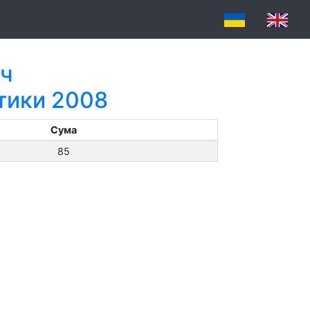
ич
атики 2008
Сума
85