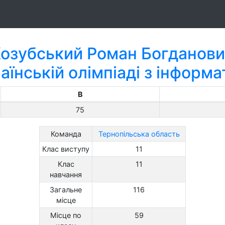
озубський Роман Богданов
аїнській олімпіаді з інформ
B
75
Команда
Тернопільська область
Клас виступу
11
Клас
11
навчання
Загальне
116
місце
Місце по
59