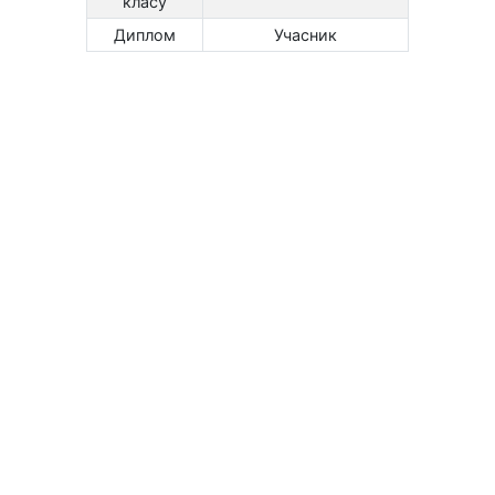
класу
Диплом
Учасник