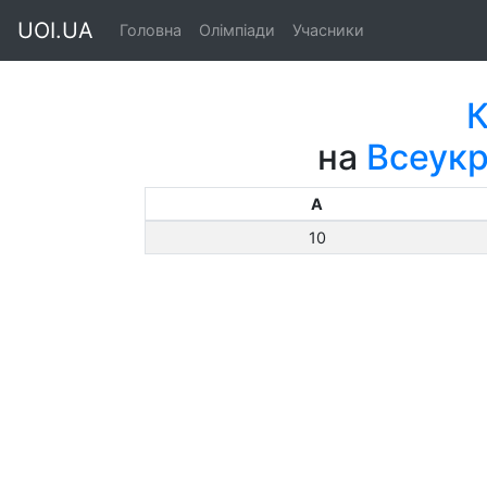
UOI.UA
Головна
Олімпіади
Учасники
К
на
Всеукр
A
10