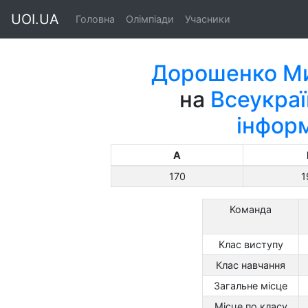
UOI.UA
Головна
Олімпіади
Учасники
Дорошенко Ми
на
Всеукраї
інфор
A
170
1
Команда
Клас виступу
Клас навчання
Загальне місце
Місце по класу