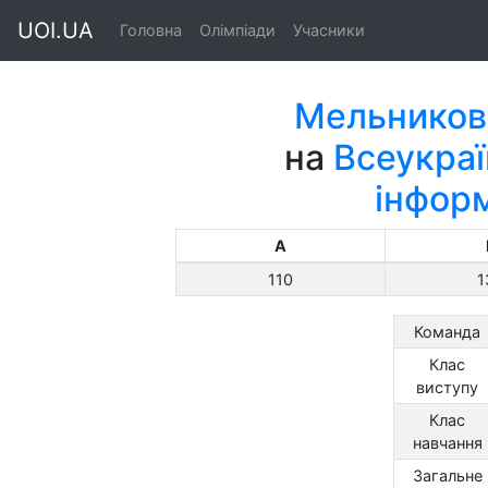
UOI.UA
Головна
Олімпіади
Учасники
Мельников
на
Всеукраї
інфор
A
110
1
Команда
Клас
виступу
Клас
навчання
Загальне