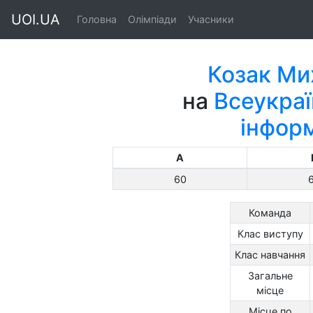
UOI.UA
Головна
Олімпіади
Учасники
Козак Ми
на
Всеукраї
інфор
A
60
Команда
Клас виступу
Клас навчання
Загальне
місце
Місце по