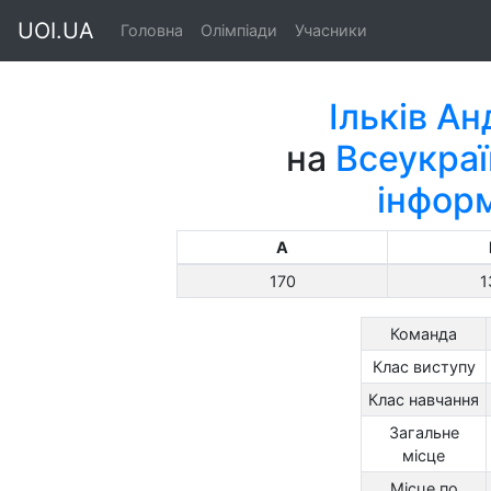
UOI.UA
Головна
Олімпіади
Учасники
Ільків А
на
Всеукраї
інфор
A
170
1
Команда
Клас виступу
Клас навчання
Загальне
місце
Місце по