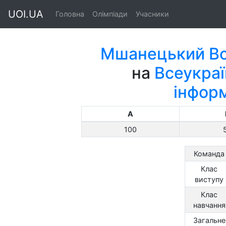
UOI.UA
Головна
Олімпіади
Учасники
Мшанецький Во
на
Всеукраї
інфор
A
100
Команда
Клас
виступу
Клас
навчання
Загальне