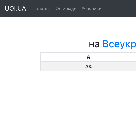
UOI.UA
Головна
Олімпіади
Учасники
на
Всеукр
A
200