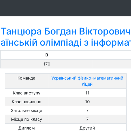
Танцюра Богдан Вікторович
аїнській олімпіаді з інформ
B
170
Команда
Український фізико-математичний
ліцей
Клас виступу
11
Клас навчання
10
Загальне місце
7
Місце по класу
7
Диплом
Другий