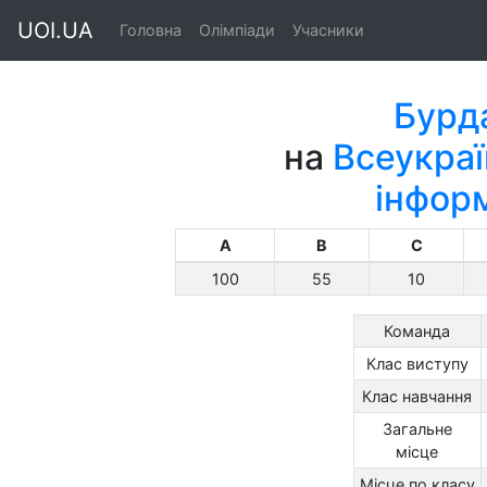
UOI.UA
Головна
Олімпіади
Учасники
Бурда
на
Всеукраї
інфор
A
B
C
100
55
10
Команда
Клас виступу
Клас навчання
Загальне
місце
Місце по класу