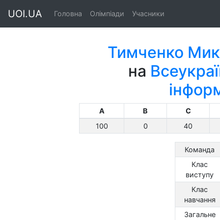
UOI.UA
Головна
Олімпіади
Учасники
Тимченко Мик
на
Всеукраї
інфор
A
B
C
100
0
40
Команда
Клас
виступу
Клас
навчання
Загальне