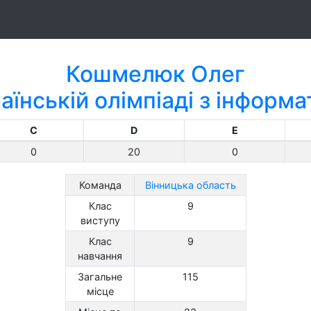
Кошмелюк Олег
аїнській олімпіаді з інформ
C
D
E
0
20
0
Команда
Вінницька область
Клас
9
виступу
Клас
9
навчання
Загальне
115
місце