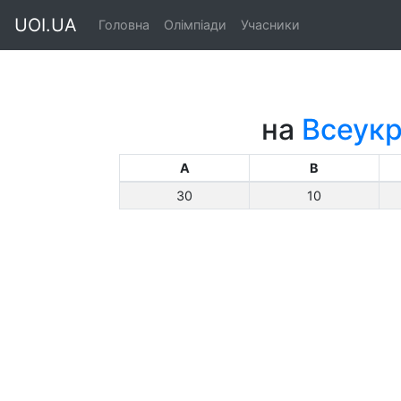
UOI.UA
Головна
Олімпіади
Учасники
на
Всеукр
A
B
30
10