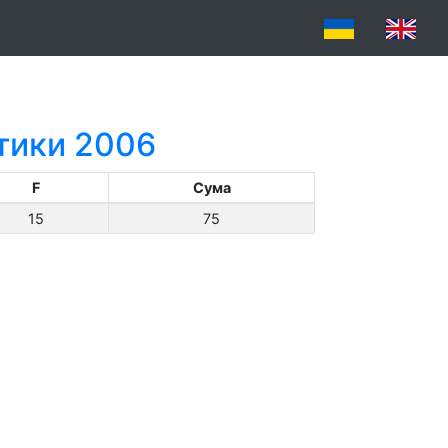
атики 2006
F
Сума
15
75