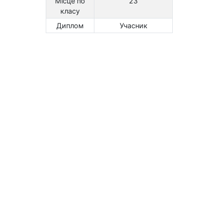
Місце по
23
класу
Диплом
Учасник