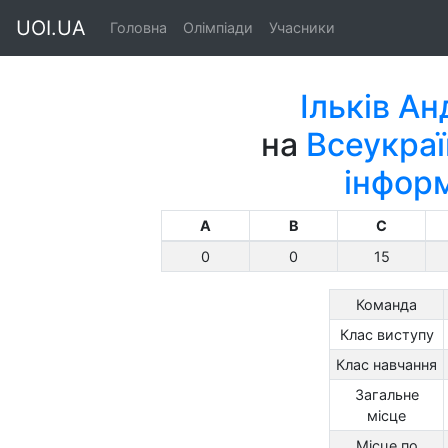
UOI.UA
Головна
Олімпіади
Учасники
Ільків А
на
Всеукраї
інфор
A
B
C
0
0
15
Команда
Клас виступу
Клас навчання
Загальне
місце
Місце по