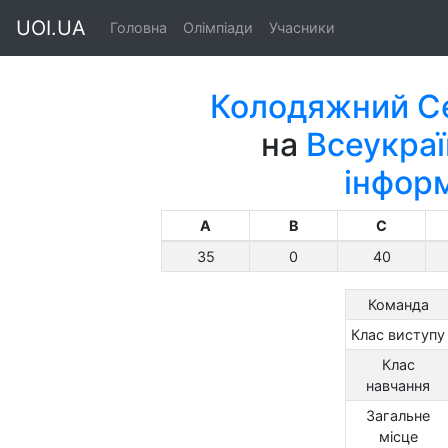
UOI.UA
Головна
Олімпіади
Учасники
Колодяжний Се
на
Всеукраї
інфор
A
B
C
35
0
40
Команда
Клас виступу
Клас
навчання
Загальне
місце