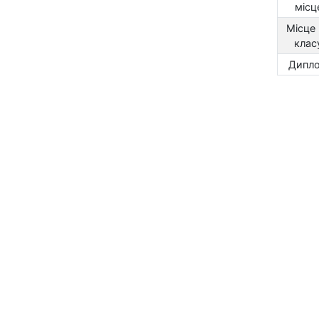
місц
Місце
клас
Дипл