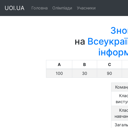
UOI.UA
Головна
Олімпіади
Учасники
Зно
на
Всеукраї
інфор
A
B
C
100
30
90
Коман
Кла
висту
Кла
навча
Загал